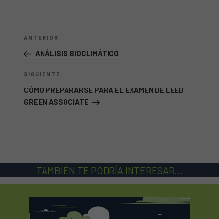
Navegación
Entrada
ANTERIOR
de
anterior:
ANÁLISIS BIOCLIMÁTICO
entradas
Siguiente
SIGUIENTE
entrada
CÓMO PREPARARSE PARA EL EXAMEN DE LEED
GREEN ASSOCIATE
TAMBIÉN TE PODRÍA INTERESAR...