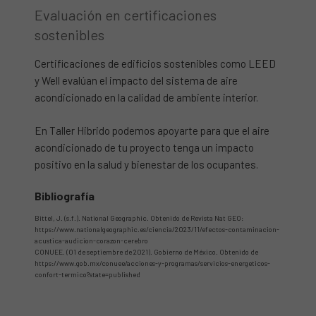
Evaluación en certificaciones
sostenibles
Certificaciones de edificios sostenibles como LEED
y Well evalúan el impacto del sistema de aire
acondicionado en la calidad de ambiente interior.
En Taller Hibrido podemos apoyarte para que el aire
acondicionado de tu proyecto tenga un impacto
positivo en la salud y bienestar de los ocupantes.
Bibliografía
Bittel, J. (s.f.). National Geographic. Obtenido de Revista Nat GEO:
https://www.nationalgeographic.es/ciencia/2023/11/efectos-contaminacion-
acustica-audicion-corazon-cerebro
CONUEE. (01 de septiembre de 2021). Gobierno de México. Obtenido de
https://www.gob.mx/conuee/acciones-y-programas/servicios-energeticos-
confort-termico?state=published