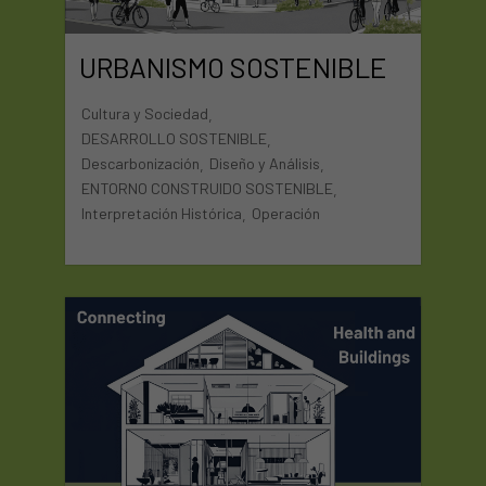
URBANISMO SOSTENIBLE
Cultura y Sociedad
,
DESARROLLO SOSTENIBLE
,
Descarbonización
Diseño y Análisis
,
,
ENTORNO CONSTRUIDO SOSTENIBLE
,
Interpretación Histórica
Operación
,