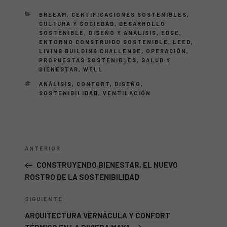
CATEGORÍAS
BREEAM
,
CERTIFICACIONES SOSTENIBLES
,
CULTURA Y SOCIEDAD
,
DESARROLLO
SOSTENIBLE
,
DISEÑO Y ANÁLISIS
,
EDGE
,
ENTORNO CONSTRUIDO SOSTENIBLE
,
LEED
,
LIVING BUILDING CHALLENGE
,
OPERACIÓN
,
PROPUESTAS SOSTENIBLES
,
SALUD Y
BIENESTAR
,
WELL
ETIQUETAS
ANÁLISIS
,
CONFORT
,
DISEÑO
,
SOSTENIBILIDAD
,
VENTILACIÓN
Navegación
Entrada
ANTERIOR
de
anterior:
CONSTRUYENDO BIENESTAR, EL NUEVO
entradas
ROSTRO DE LA SOSTENIBILIDAD
Siguiente
SIGUIENTE
entrada
ARQUITECTURA VERNÁCULA Y CONFORT